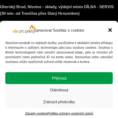
Uherský Brod, Nivnice - sklady, výdejní místo DÍLNA - SERVIS
(30 min. od Trenčína přes Starý Hrozenkov)
Vše pro pelety s.r.o.
Spravovat Souhlas s cookies
Nové sady 988/2
602 00 Brno
Abychom poskytli co nejlepší služby, používáme k ukládání a/nebo přístupu
k informacím o zařízení, technologie jako jsou soubory cookies. Souhlas s
těmito technologiemi nám umožní zpracovávat údaje, jako je chování při
procházení nebo jedinečná ID na tomto webu. Nesouhlas nebo odvolání
+420 792 381 779 (obchod)
souhlasu může nepříznivě ovlivnit určité vlastnosti a funkce.
+420 737 931 830 (servis, opravy strojů)
Příjmout
Odmítnout
Zobrazit předvolby
Copyright © 2018|
Mapa webu
|
Politika ochrany osobních údajů
|
Tvorba
webových stránek
pro VseProPelety.cz
Zásady cookies
Politika ochrany osobních údajů