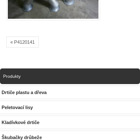
« P4120141
Produkty
Drtiče plastu a dřeva
Peletovací lisy
Kladívkové drtiče
Škubačky drůbeže